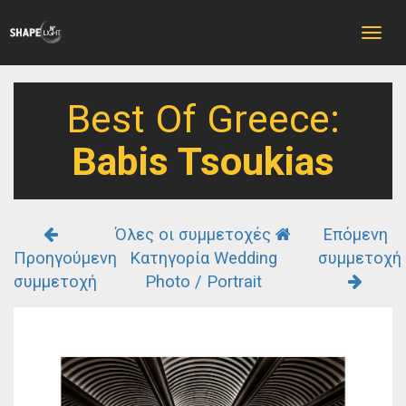
Toggle
naviga
Best Of Greece:
Babis Tsoukias
Όλες οι συμμετοχές
Επόμενη
Προηγούμενη
Κατηγορία Wedding
συμμετοχή
συμμετοχή
Photo / Portrait